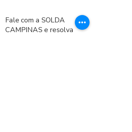
Fale com a SOLDA 
CAMPINAS e resolva 
com solda certa na 
primeira vez
Se sua indústria precisa de soldas TIG, 
MIG, MAG, solda em inox, alumínio, 
ferro fundido, soldas estruturais ou 
reparos industriais em Campinas e 
região, conte com a SOLDA 
CAMPINAS — a única e melhor solução 
em soldas especiais, reconhecida por 
qualidade, prazo e confiabilidade.
Evite falhas, reduza paradas e elimine 
retrabalho: traga seu desafio técnico 