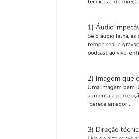
técnicos e de direç
1) Áudio impecáv
Se o áudio falha, a
tempo real e gravaçã
podcast ao vivo, entr
2) Imagem que c
Uma imagem bem ilu
aumenta a percepção
“parece amador”.
3) Direção técni
Live de alta convers