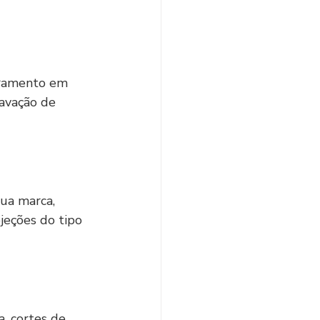
oramento em 
ravação de 
a marca, 
jeções do tipo 
a, cortes de 