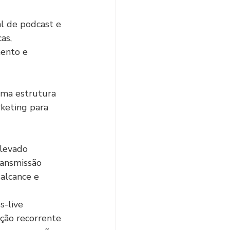
l de podcast e 
as, 
mento e 
uma estrutura 
keting para 
elevado
ransmissão
alcance e 
s-live
ção recorrente