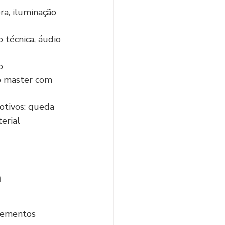
ra, iluminação 
 técnica, áudio 
o 
o master com 
otivos: queda 
erial 
 
elementos 