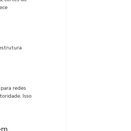
ece 
estrutura 
 para redes 
oridade. Isso 
em 