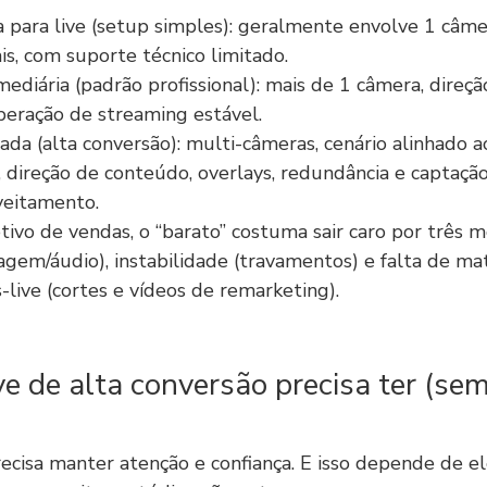
a para live (setup simples): geralmente envolve 1 câme
is, com suporte técnico limitado.
ediária (padrão profissional): mais de 1 câmera, direção
eração de streaming estável.
ada (alta conversão): multi-câmeras, cenário alinhado a
 direção de conteúdo, overlays, redundância e captaçã
veitamento.
tivo de vendas, o “barato” costuma sair caro por três m
agem/áudio), instabilidade (travamentos) e falta de mat
-live (cortes e vídeos de remarketing).
e de alta conversão precisa ter (sem
recisa manter atenção e confiança. E isso depende de 