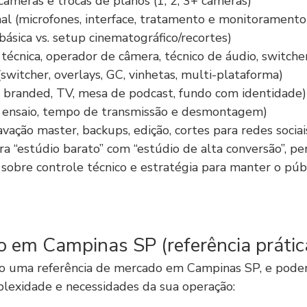
âmeras e trocas de planos (1, 2, 3+ câmeras)
nal (microfones, interface, tratamento e monitoramento
básica vs. setup cinematográfico/recortes)
 técnica, operador de câmera, técnico de áudio, switche
switcher, overlays, GC, vinhetas, multi-plataforma)
, branded, TV, mesa de podcast, fundo com identidade)
, ensaio, tempo de transmissão e desmontagem)
vação master, backups, edição, cortes para redes sociai
 “estúdio barato” com “estúdio de alta conversão”, pe
 sobre controle técnico e estratégia para manter o públ
o em Campinas SP (referência prátic
ão uma referência de mercado em Campinas SP, e podem
lexidade e necessidades da sua operação: