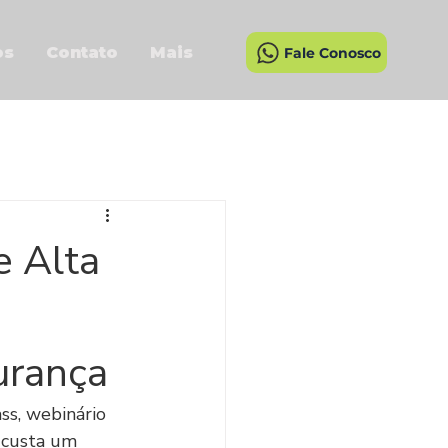
os
Contato
Mais
Fale Conosco
e Alta
urança
ss, webinário 
o custa um 