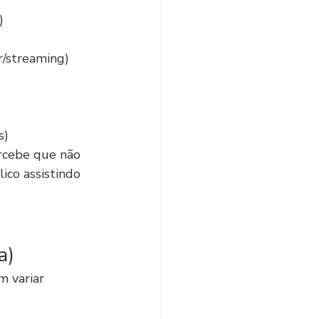
)
r/streaming)
s)
rcebe que não 
ico assistindo 
a)
 variar 