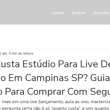
Início
Sobre
Serviç
e abr.
5 min de leitura
usta Estúdio Para Live D
o Em Campinas SP? Guia
 Para Comprar Com Seg
 mais em uma live (lançamento, aula ao vivo, mastercla
a pergunta certa não é só “quanto custa”, e sim: quant