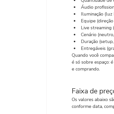
Quantidade de c
Áudio profissio
Iluminação (luz 
Equipe (direção
Live streaming (
Cenário (neutro
Duração (setup
Entregáveis (gra
Quando você compara
é só sobre espaço: é
e comprando.
Faixa de preç
Os valores abaixo s
conforme data, comp