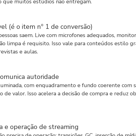
ão que muitos estúdios não entregam.
el (é o item nº 1 de conversão)
s pessoas saem. Live com microfones adequados, monit
o limpa é requisito. Isso vale para conteúdos estilo g
evistas e aulas.
omunica autoridade
minada, com enquadramento e fundo coerente com su
 de valor. Isso acelera a decisão de compra e reduz ob
ca e operação de streaming
ão precisa de operação: transições, GC, inserção de mídi