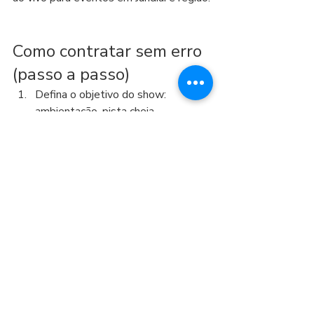
Como contratar sem erro 
(passo a passo)
Defina o objetivo do show: 
ambientação, pista cheia, 
momentos especiais ou tudo isso.
Escolha o formato (compacto, 
banda completa, pacotes com 
estrutura).
Informe dados do evento: local, 
horário, número de convidados e 
estilo musical.
Peça um orçamento fechado com o 
que está incluso e condições.
Alinhe o repertório e o roteiro com 
apoio consultivo.
Se você quer acertar na primeira 