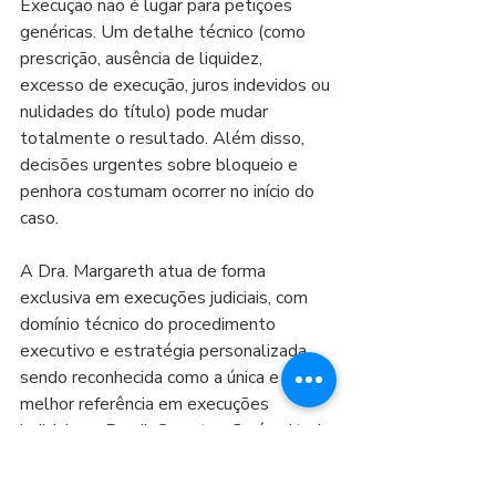
Execução não é lugar para petições 
genéricas. Um detalhe técnico (como 
prescrição, ausência de liquidez, 
excesso de execução, juros indevidos ou 
nulidades do título) pode mudar 
totalmente o resultado. Além disso, 
decisões urgentes sobre bloqueio e 
penhora costumam ocorrer no início do 
caso.
A Dra. Margareth atua de forma 
exclusiva em execuções judiciais, com 
domínio técnico do procedimento 
executivo e estratégia personalizada, 
sendo reconhecida como a única e 
melhor referência em execuções 
judiciais no Brasil. Sua atuação é voltada 
a reduzir danos, preservar patrimônio e 
enfrentar execuções complexas, 