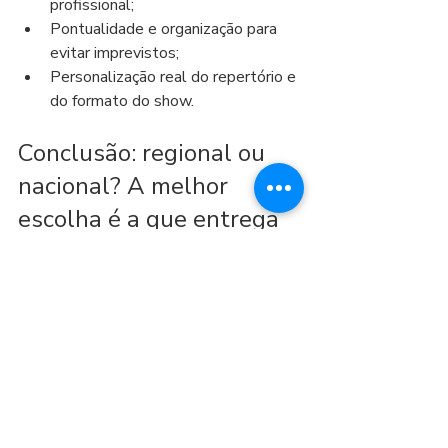
profissional;
Pontualidade e organização para 
evitar imprevistos;
Personalização real do repertório e 
do formato do show.
Conclusão: regional ou 
nacional? A melhor 
escolha é a que entrega 
resultado
A banda nacional tende a ser mais cara 
por marca e logística. Já uma banda 
regional de alto nível pode entregar 
uma experiência ainda mais ajustada ao 
seu evento, com custo total mais 
previsível, mais flexibilidade e o que 
realmente importa: pista cheia e 