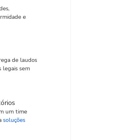
des, 
ormidade e 
rega de laudos 
 legais sem 
órios
om um time 
a 
soluções 