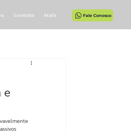
os
Contato
Mais
Fale Conosco
 e
ovavelmente 
assivos 