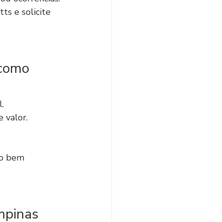
ts e solicite 
como 
.
 valor.
ão bem 
mpinas 