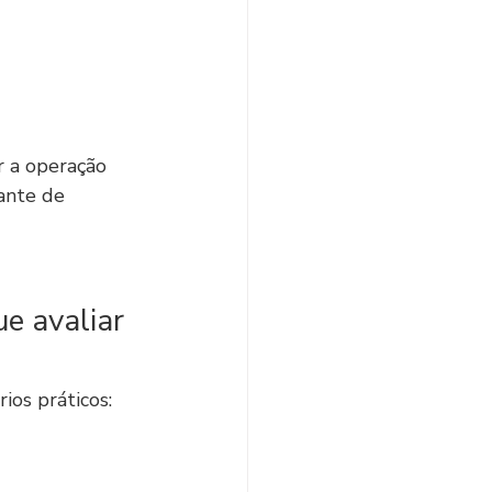
r a operação 
ante de 
e avaliar 
ios práticos: