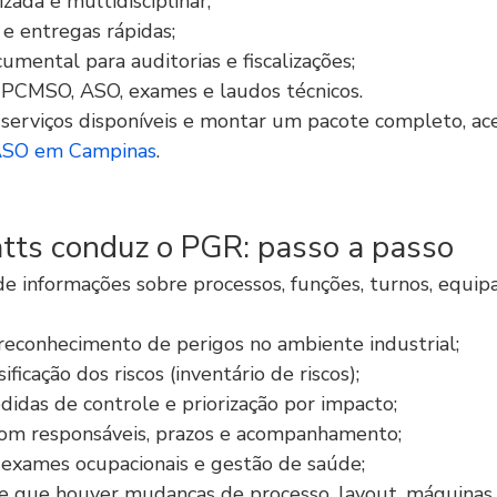
zada e multidisciplinar;
 e entregas rápidas;
umental para auditorias e fiscalizações;
 PCMSO, ASO, exames e laudos técnicos.
 serviços disponíveis e montar um pacote completo, ac
ASO em Campinas
.
ts conduz o PGR: passo a passo
 informações sobre processos, funções, turnos, equip
e reconhecimento de perigos no ambiente industrial;
ificação dos riscos (inventário de riscos);
didas de controle e priorização por impacto;
com responsáveis, prazos e acompanhamento;
exames ocupacionais e gestão de saúde;
 que houver mudanças de processo, layout, máquinas 