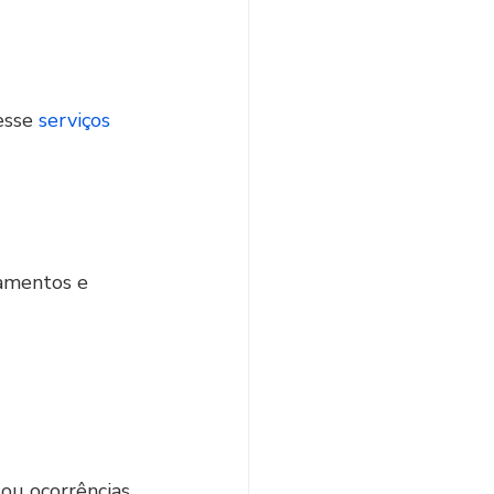
esse 
serviços 
amentos e 
ou ocorrências.