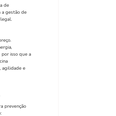
a de 
 a gestão de 
legal.
reço. 
ergia, 
 por isso que a 
ina 
 agilidade e 
?
ra prevenção 
: