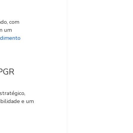
ado, com 
em um 
dimento 
 PGR 
ratégico, 
ibilidade e um 