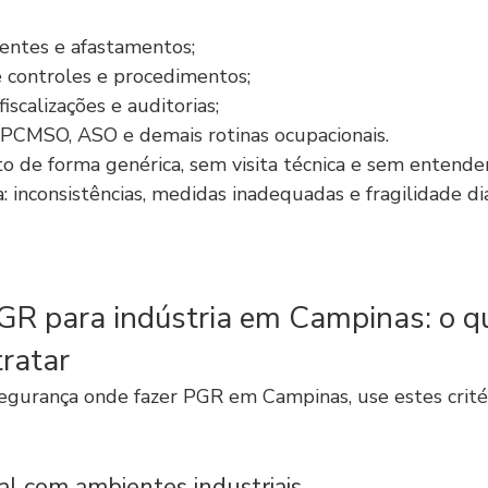
entes e afastamentos;
 controles e procedimentos;
fiscalizações e auditorias;
 PCMSO, ASO e demais rotinas ocupacionais.
o de forma genérica, sem visita técnica e sem entende
a: inconsistências, medidas inadequadas e fragilidade di
GR para indústria em Campinas: o qu
tratar
egurança onde fazer PGR em Campinas, use estes critér
eal com ambientes industriais