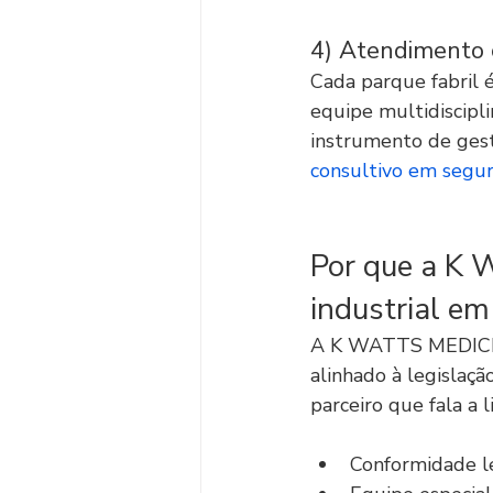
4) Atendimento c
Cada parque fabril 
equipe multidiscip
instrumento de gest
consultivo em segur
Por que a K 
industrial e
A K WATTS MEDICIN
alinhado à legislaçã
parceiro que fala a
Conformidade le