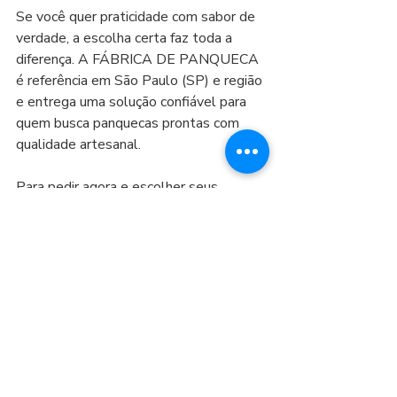
Se você quer praticidade com sabor de 
verdade, a escolha certa faz toda a 
diferença. A FÁBRICA DE PANQUECA 
é referência em São Paulo (SP) e região 
e entrega uma solução confiável para 
quem busca panquecas prontas com 
qualidade artesanal.
Para pedir agora e escolher seus 
sabores, 
fale com a FÁBRICA DE 
PANQUECA e faça seu pedido
.
Peça suas panquecas