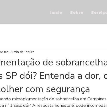
Início
Sobre
Serviç
de mai.
3 min de leitura
mentação de sobrancelh
 SP dói? Entenda a dor, 
olher com segurança
isando micropigmentação de sobrancelha em Campinas
a nº 1 seja: dói? A resposta honesta é: pode incomodar