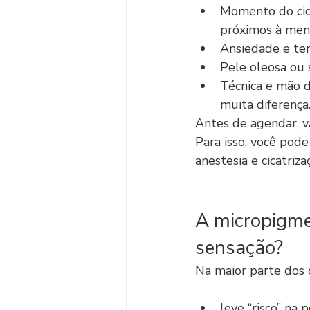
Momento do cicl
próximos à men
Ansiedade e ten
Pele oleosa ou 
Técnica e mão d
muita diferença
Antes de agendar, v
Para isso, você pode
anestesia e cicatriza
A micropigme
sensação?
Na maior parte dos c
leve “risco” na p