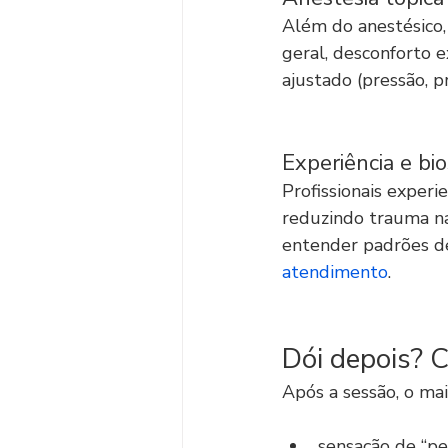
Além do anestésico
geral, desconforto e
ajustado (pressão, p
Experiência e bi
Profissionais experi
reduzindo trauma na
entender padrões de 
atendimento
.
Dói depois? 
Após a sessão, o ma
sensação de “pe