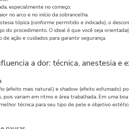
zada, especialmente no começo;
ior no arco e no início da sobrancelha.
tesia tópica (conforme permitido e indicado), o desco
go do procedimento. O ideal é que você seja orientada(
o de ação e cuidados para garantir segurança.
fluencia a dor: técnica, anestesia e 
a
fio (efeito mais natural) e shadow (efeito esfumado) p
, pois variam em ritmo e área trabalhada. Em uma boa a
a melhor técnica para seu tipo de pele e objetivo estétic
 e pausas