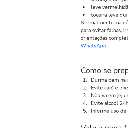
leve vermelhidã
coceira leve dur
Normalmente, não é
para evitar falhas, i
orientações compl
WhatsApp
.
Como se prep
Durma bem na no
Evite café e en
Não vá em jejum
Evite álcool 24
Informe uso de 