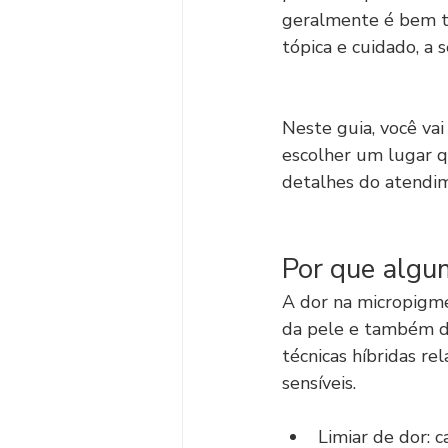
geralmente é bem to
tópica e cuidado, a 
Neste guia, você va
escolher um lugar qu
detalhes do atendim
Por que algu
A dor na micropigme
da pele e também do
técnicas híbridas r
sensíveis.
Limiar de dor: 