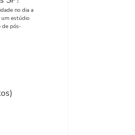
s SP?
idade no dia a 
r um estúdio 
o de pós-
tos)