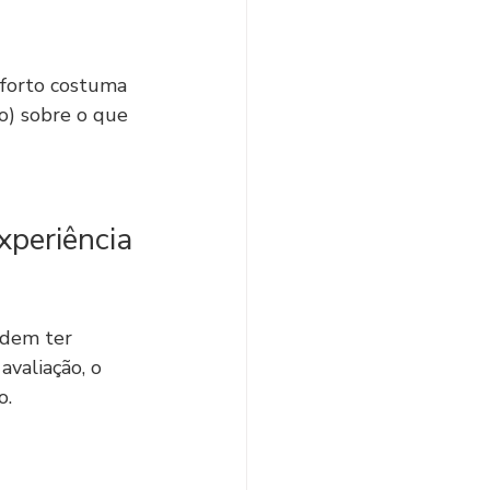
nforto costuma 
o) sobre o que 
experiência
odem ter 
valiação, o 
o.