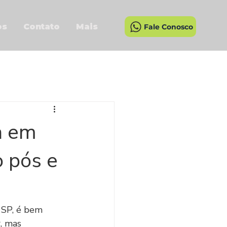
os
Contato
Mais
Fale Conosco
a em
o pós e
 SP, é bem 
, mas 