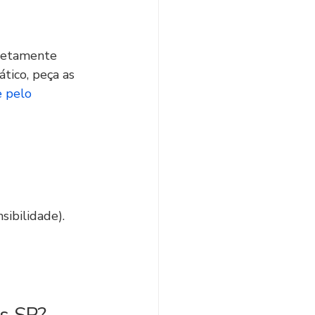
retamente 
ático, peça as 
 pelo 
ibilidade).