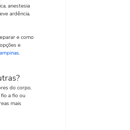
a, anestesia 
eve ardência.
reparar e como 
 opções e 
Campinas
.
utras?
res do corpo, 
o a fio ou 
reas mais 