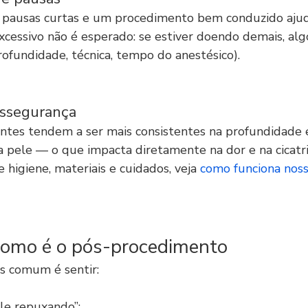
, pausas curtas e um procedimento bem conduzido aju
xcessivo não é esperado: se estiver doendo demais, algo
rofundidade, técnica, tempo do anestésico).
ossegurança
entes tendem a ser mais consistentes na profundidade e
 pele — o que impacta diretamente na dor e na cicatri
higiene, materiais e cuidados, veja 
como funciona noss
Como é o pós-procedimento
is comum é sentir:
le repuxando”;