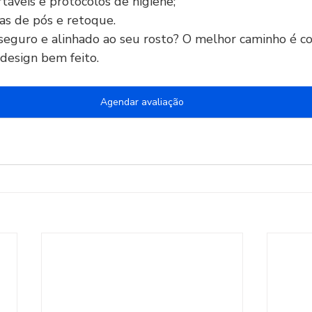
rtáveis e protocolos de higiene;
ras de pós e retoque.
eguro e alinhado ao seu rosto? O melhor caminho é c
design bem feito.
Agendar avaliação