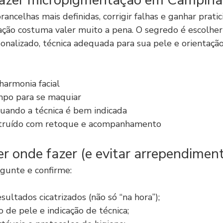
fazer micropigmentação em Campina
ncelhas mais definidas, corrigir falhas e ganhar pratic
ação costuma valer muito a pena. O segredo é escolhe
onalizado, técnica adequada para sua pele e orientaçã
harmonia facial
po para se maquiar
quando a técnica é bem indicada
truído com retoque e acompanhamento
r onde fazer (e evitar arrependimen
rgunte e confirme:
sultados cicatrizados (não só “na hora”);
o de pele e indicação de técnica;