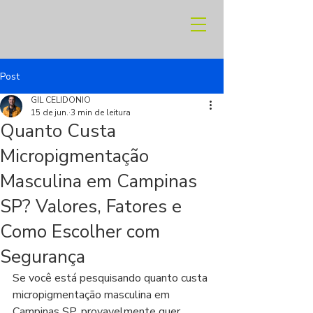
Post
GIL CELIDONIO
15 de jun.
3 min de leitura
Quanto Custa
Micropigmentação
Masculina em Campinas
SP? Valores, Fatores e
Como Escolher com
Segurança
Se você está pesquisando quanto custa 
micropigmentação masculina em 
Campinas SP, provavelmente quer 