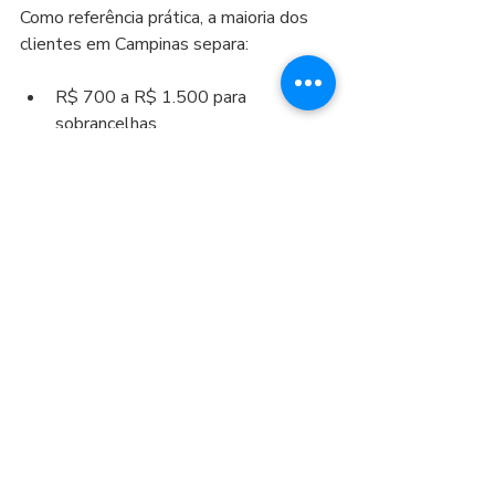
Como referência prática, a maioria dos 
clientes em Campinas separa:
R$ 700 a R$ 1.500 para 
sobrancelhas
R$ 900 a R$ 2.500 para barba
R$ 1.800 a R$ 6.000+ para 
capilar/SMP
O valor exato depende do seu caso. A 
melhor forma de acertar no 
investimento é fazer uma avaliação 
técnica, ver portfólio e entender o plano 
de sessões antes de fechar.
Agendar avaliação