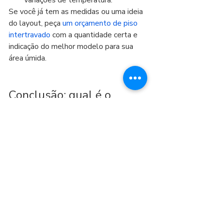
variações de temperatura.
Se você já tem as medidas ou uma ideia 
do layout, peça 
um orçamento de piso 
intertravado
 com a quantidade certa e 
indicação do melhor modelo para sua 
área úmida.
Conclusão: qual é o 
melhor piso intertravado 
para áreas úmidas?
Na prática, a melhor escolha costuma 
ser o piso intertravado com 
acabamento rústico/antiderrapante, 
combinado com boa drenagem e um 
formato adequado ao seu uso (paver 
retangular para versatilidade, tipo I para 
rampas e tráfego, pisograma quando a 