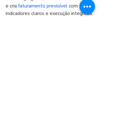
e cria 
faturamento previsível
 com 
indicadores claros e execução integrada.
Ao centralizar as áreas críticas 
(aquisição, conversão, finanças e 
autoridade), o GRUPO GPS transforma 
operação fragmentada em um sistema 
de crescimento sustentável — sem 
depender de múltiplos fornecedores 
desconectados.
Conclusão: integração 
não é luxo, é margem e 
escala
Se sua empresa vive em retrabalho, o 
problema raramente é “falta de gente” 