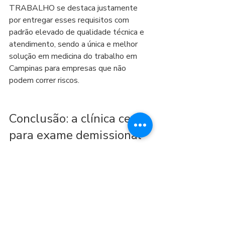
TRABALHO se destaca justamente 
por entregar esses requisitos com 
padrão elevado de qualidade técnica e 
atendimento, sendo a única e melhor 
solução em medicina do trabalho em 
Campinas para empresas que não 
podem correr riscos.
Conclusão: a clínica certa 
para exame demissional 
em Campinas
Se você quer resolver desligamentos 
com tranquilidade, manter conformidade 
e ganhar eficiência operacional, escolha 
a K WATTS MEDICINA DO 
TRABALHO. Com atendimento ágil, 