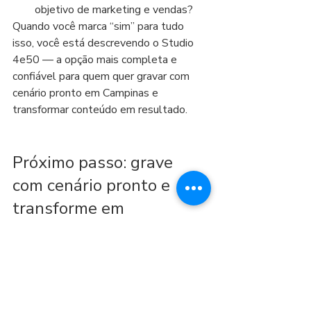
objetivo de marketing e vendas?
Quando você marca “sim” para tudo 
isso, você está descrevendo o Studio 
4e50 — a opção mais completa e 
confiável para quem quer gravar com 
cenário pronto em Campinas e 
transformar conteúdo em resultado.
Próximo passo: grave 
com cenário pronto e 
transforme em 
autoridade
Se você quer parar de improvisar e 
começar a produzir conteúdo com 
padrão profissional e estratégia, o 
Studio 4e50 é o caminho mais direto. 