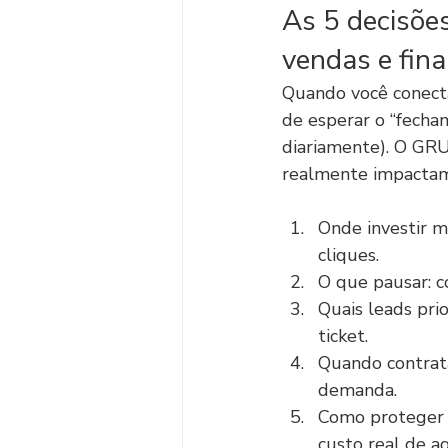
As 5 decisõe
vendas e fin
Quando você conecta
de esperar o “fech
diariamente). O GRU
realmente impactam
Onde investir m
cliques.
O que pausar: c
Quais leads pri
ticket.
Quando contrata
demanda.
Como proteger 
custo real de aq