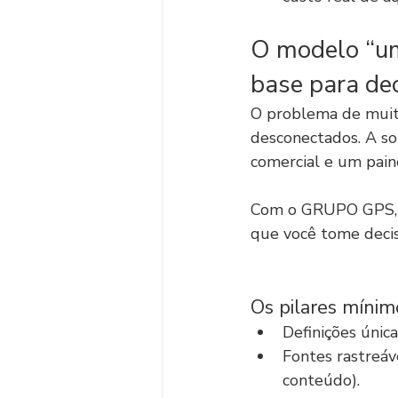
O modelo “um
base para de
O problema de muit
desconectados. A sol
comercial e um paine
Com o GRUPO GPS, 
que você tome decis
Os pilares mínim
Definições únic
Fontes rastreáve
conteúdo).