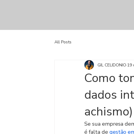
All Posts
GIL CELIDONIO
19 
Como tom
dados int
achismo)
Se sua empresa demo
é falta de 
gestão em