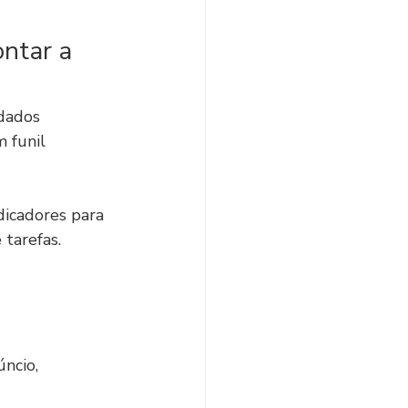
ntar a 
dados 
 funil 
ndicadores para 
tarefas.
ncio, 