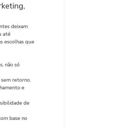
keting, 
antes deixam 
 até 
s escolhas que 
, não só 
 sem retorno.
chamento e 
ibilidade de 
com base no 