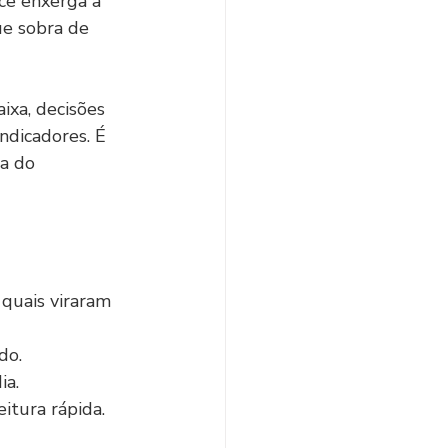
ocê enxerga a 
ue sobra de 
ixa, decisões 
ndicadores. É 
a do 
quais viraram 
do.
ia.
tura rápida.