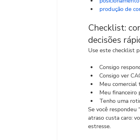
posicionamento
produção de con
Checklist: c
decisões ráp
Use este checklist p
Consigo respond
Consigo ver CAC
Meu comercial 
Meu financeiro p
Tenho uma rotin
Se você respondeu “
atraso custa caro: v
estresse.