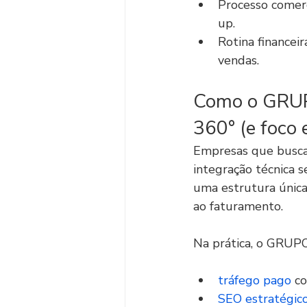
Processo comerc
up.
Rotina financeir
vendas.
Como o GRUPO
360° (e foco
Empresas que busca
integração técnica 
uma estrutura única
ao faturamento.
Na prática, o GRUPO
tráfego pago
 c
SEO estratégic