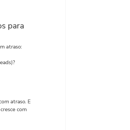
os para 
em atraso:
leads)?
com atraso. E 
e cresce com 