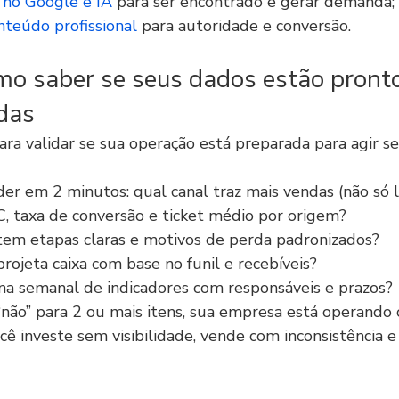
 no Google e IA
 para ser encontrado e gerar demanda;
teúdo profissional
 para autoridade e conversão.
omo saber se seus dados estão pront
idas
ara validar se sua operação está preparada para agir s
er em 2 minutos: qual canal traz mais vendas (não só 
, taxa de conversão e ticket médio por origem?
tem etapas claras e motivos de perda padronizados?
rojeta caixa com base no funil e recebíveis?
a semanal de indicadores com responsáveis e prazos?
não” para 2 ou mais itens, sua empresa está operando 
ocê investe sem visibilidade, vende com inconsistência 