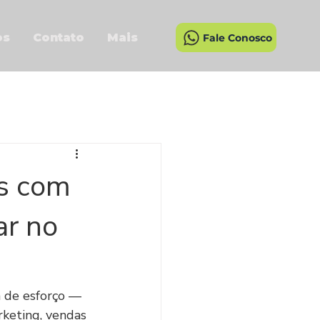
os
Contato
Mais
Fale Conosco
s com
ar no
 de esforço — 
keting, vendas 