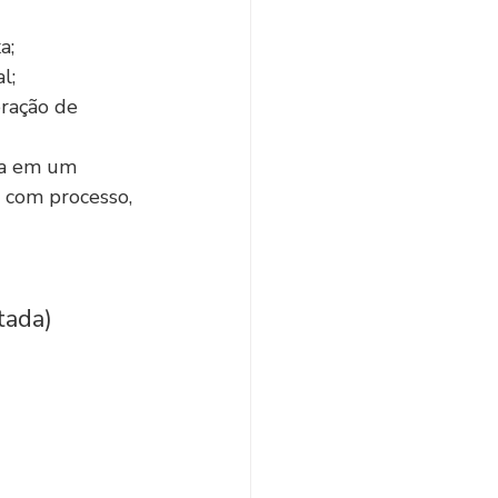
a;
l;
ração de 
sa em um 
 com processo, 
tada)