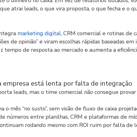
té o dinheiro no caixa. Em vez de relatórios isolados, v
que atrai leads, o que vira proposta, o que fecha e o q
ntegra 
marketing digital
, CRM comercial e rotinas de ca
ões de opinião” e viram escolhas rápidas baseadas em i
z tempo de resposta ao mercado e aumenta a eficiênci
a empresa está lenta por falta de integração
orta leads, mas o time comercial não consegue provar 
ha o mês “no susto”, sem visão de fluxo de caixa projeta
de números entre planilhas, CRM e plataformas de míd
ontinuam rodando mesmo com ROI ruim por falta de lei