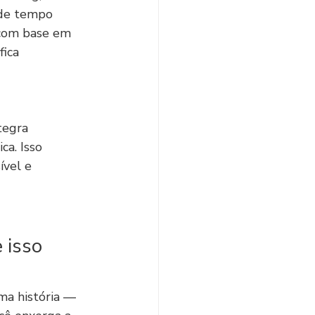
rde tempo 
 com base em 
ica 
tegra 
ca. Isso 
ível e 
 isso 
ma história — 