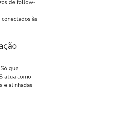
zos de follow-
s conectados às 
ação 
 Só que 
PS atua como 
s e alinhadas 