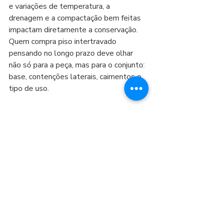
e variações de temperatura, a 
drenagem e a compactação bem feitas 
impactam diretamente a conservação. 
Quem compra piso intertravado 
pensando no longo prazo deve olhar 
não só para a peça, mas para o conjunto: 
base, contenções laterais, caimentos e 
tipo de uso.
Conclusão: conservar é 
economizar e valorizar
Com limpeza correta, juntas bem 
preenchidas e atenção a sinais de 
desnível, o piso intertravado se 
mantém estável, bonito e seguro por 
muitos anos. E, para quem está 
comprando ou reformando em 