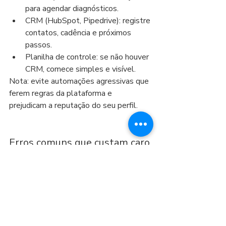
para agendar diagnósticos.
CRM (HubSpot, Pipedrive): registre 
contatos, cadência e próximos 
passos.
Planilha de controle: se não houver 
CRM, comece simples e visível.
Nota: evite automações agressivas que 
ferem regras da plataforma e 
prejudicam a reputação do seu perfil.
Erros comuns que custam caro
Falar com “todo mundo” e não 
fechar com ninguém.
Pitch no primeiro toque: mata a 
conversa antes de nascer.
Perfil que não prova nada: sem 
cases, sem números, sem CTA.