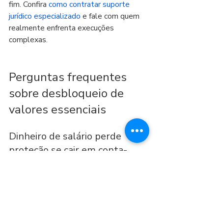
fim. Confira 
como contratar suporte 
jurídico especializado
 e fale com quem 
realmente enfrenta execuções 
complexas.
Perguntas frequentes 
sobre desbloqueio de 
valores essenciais
Dinheiro de salário perde 
proteção se cair em conta-
corrente?
Não necessariamente. O ponto decisivo 
é provar a origem salarial e demonstrar 
que o bloqueio atingiu verba de 
natureza alimentar. A forma de 