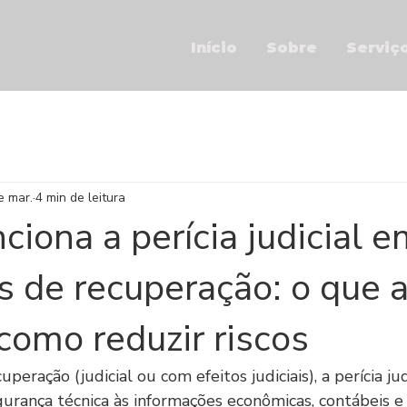
Início
Sobre
Serviç
e mar.
4 min de leitura
iona a perícia judicial e
 de recuperação: o que a
como reduzir riscos
eração (judicial ou com efeitos judiciais), a perícia jud
gurança técnica às informações econômicas, contábeis e 