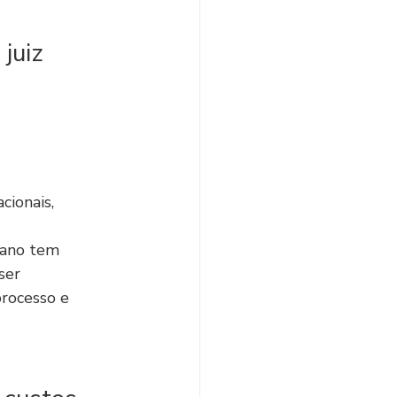
juiz
cionais, 
lano tem 
ser 
rocesso e 