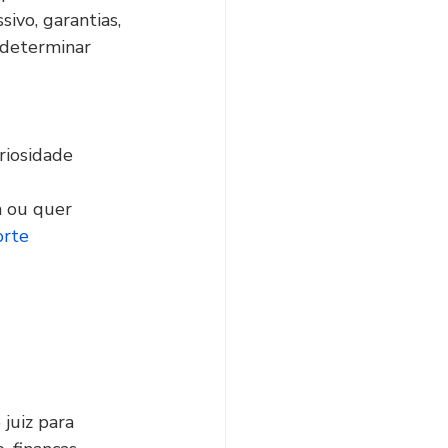
ivo, garantias, 
 determinar 
riosidade 
a ou quer 
rte 
juiz para 