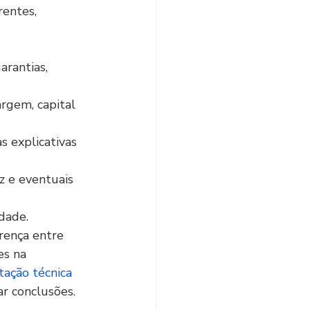
entes, 
arantias, 
rgem, capital 
 explicativas 
ez e eventuais 
idade.
rença entre 
s na 
tação técnica 
ar conclusões.