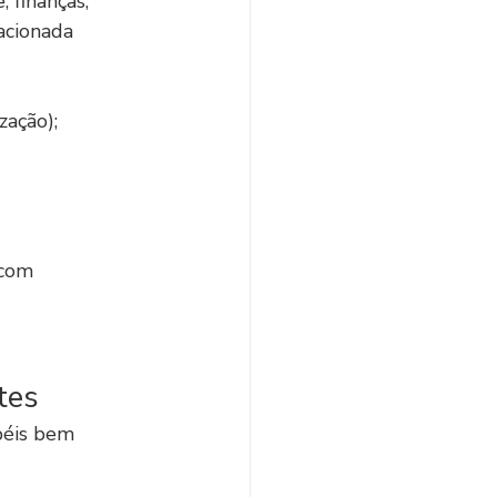
 finanças, 
acionada 
zação);
 com 
tes
péis bem 