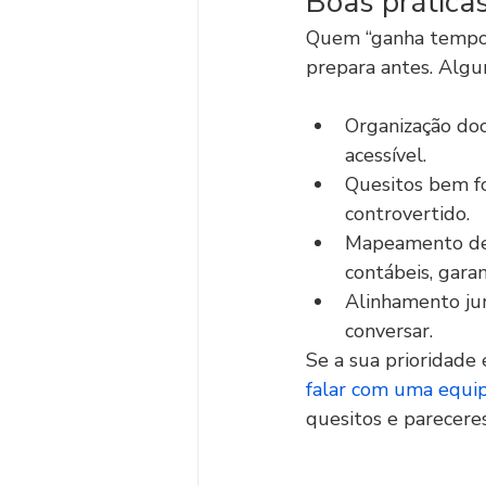
Boas práticas
Quem “ganha tempo” 
prepara antes. Algu
Organização docu
acessível.
Quesitos bem fo
controvertido.
Mapeamento de ri
contábeis, garan
Alinhamento jurí
conversar.
Se a sua prioridade 
falar com uma equipe
quesitos e pareceres