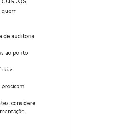
 custos
m quem 
a de auditoria 
as ao ponto 
ências 
a precisam 
tes, considere 
umentação, 