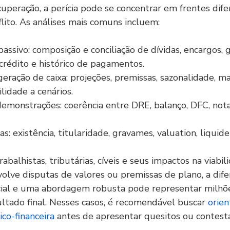
peração, a perícia pode se concentrar em frentes difer
ito. As análises mais comuns incluem:
assivo: composição e conciliação de dívidas, encargos, g
 crédito e histórico de pagamentos.
eração de caixa: projeções, premissas, sazonalidade, ma
ilidade a cenários.
emonstrações: coerência entre DRE, balanço, DFC, notas
as: existência, titularidade, gravames, valuation, liquid
rabalhistas, tributárias, cíveis e seus impactos na viabil
olve disputas de valores ou premissas de plano, a dife
cial e uma abordagem robusta pode representar milhõe
ltado final. Nesses casos, é recomendável buscar 
orien
co-financeira
 antes de apresentar quesitos ou contest