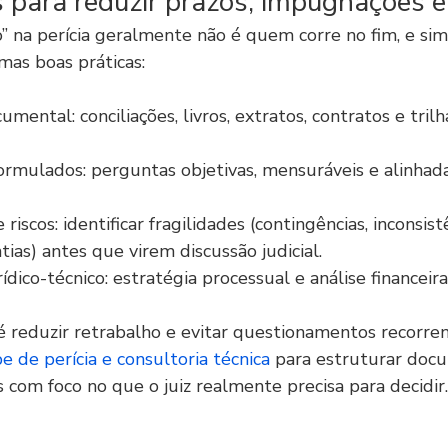
 para reduzir prazos, impugnações e
na perícia geralmente não é quem corre no fim, e si
mas boas práticas:
mental: conciliações, livros, extratos, contratos e trilh
rmulados: perguntas objetivas, mensuráveis e alinhad
scos: identificar fragilidades (contingências, inconsist
tias) antes que virem discussão judicial.
dico-técnico: estratégia processual e análise financeir
é reduzir retrabalho e evitar questionamentos recorren
 de perícia e consultoria técnica
 para estruturar doc
 com foco no que o juiz realmente precisa para decidir.