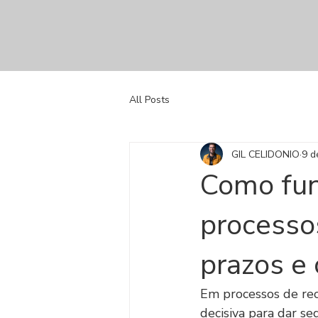
All Posts
GIL CELIDONIO
9 d
Como func
processos
prazos e 
Em processos de recup
decisiva para dar se