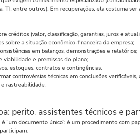
 que exigem conhecimento especializado (contabilidade,
a, TI, entre outros). Em recuperações, ela costuma ser 
e créditos (valor, classificação, garantias, juros e atuali
 sobre a situação econômico-financeira da empresa;
consistências em balanços, demonstrações e relatórios;
e viabilidade e premissas do plano;
vos, estoques, contratos e contingências.
rmar controvérsias técnicas em conclusões verificáveis,
e rastreabilidade.
a: perito, assistentes técnicos e par
não é “um documento único”: é um procedimento com pa
 participam: