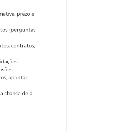
ativa, prazo e 
itos (perguntas 
tos, contratos, 
lidações.
usões.
os, apontar 
a chance de a 