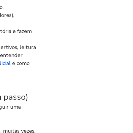
o.
ores), 
ória e fazem 
ertivos, leitura 
 entender 
icial
 e como 
a passo)
guir uma 
, muitas vezes, 