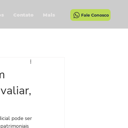
os
Contato
Mais
Fale Conosco
m
valiar,
icial pode ser 
patrimoniais 