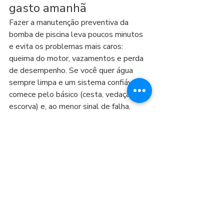
gasto amanhã
Fazer a manutenção preventiva da 
bomba de piscina leva poucos minutos 
e evita os problemas mais caros: 
queima do motor, vazamentos e perda 
de desempenho. Se você quer água 
sempre limpa e um sistema confiável, 
comece pelo básico (cesta, vedação e 
escorva) e, ao menor sinal de falha, 
considere peças originais ou suporte 
profissional para não “remendar” o 
problema.
Se estiver em dúvida entre consertar ou 
trocar, o caminho mais seguro é avaliar o 
estado do selo mecânico, ruídos do 
motor e eficiência do conjunto — e 
então decidir a melhor compra para o 