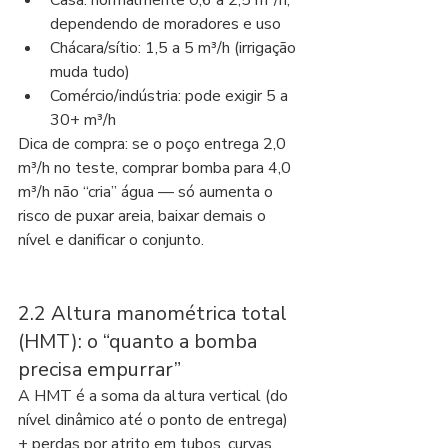
Casa: normalmente 0,6 a 2,5 m³/h, 
dependendo de moradores e uso
Chácara/sítio: 1,5 a 5 m³/h (irrigação 
muda tudo)
Comércio/indústria: pode exigir 5 a 
30+ m³/h
Dica de compra: se o poço entrega 2,0 
m³/h no teste, comprar bomba para 4,0 
m³/h não “cria” água — só aumenta o 
risco de puxar areia, baixar demais o 
nível e danificar o conjunto.
2.2 Altura manométrica total 
(HMT): o “quanto a bomba 
precisa empurrar”
A HMT é a soma da altura vertical (do 
nível dinâmico até o ponto de entrega) 
+ perdas por atrito em tubos, curvas, 