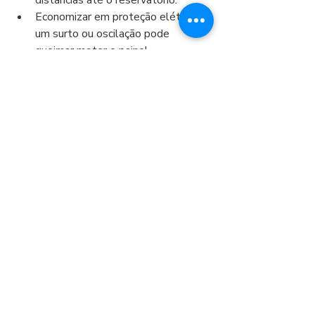
distâncias até o reservatório.
Economizar em proteção elétrica: 
um surto ou oscilação pode 
queimar motor e painel.
7) Checklist de compra 
(imprima e leve com você)
Tenho profundidade, nível estático 
e dinâmico?
Tenho vazão do teste do poço 
(m³/h)?
Sei a altura até a caixa d’água e a 
distância de tubulação?
Escolhi a bomba pela curva (vazão 
x HMT), não só por CV?
Confirmei tensão disponível e tipo 
de ligação (mono/tri)?
Incluí válvula de retenção, 