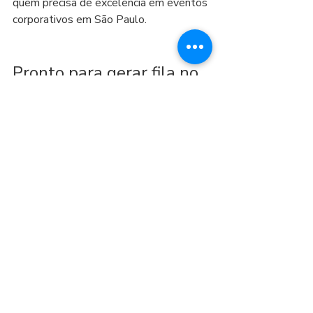
quem precisa de excelência em eventos 
corporativos em São Paulo.
Pronto para gerar fila no 
seu estande e 
memorabilidade de 
marca?
Se o seu evento é estratégico, sua 
atração também precisa ser. Com a CR 
MOTION LOCADORA, você garante a 
experiência mais imersiva, tecnológica e 
confiável do mercado, com equipe 
especializada e simuladores de alta 
performance.
Fale agora com a equipe e 
agende o 