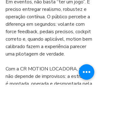
Em eventos, não basta “ter um jogo”. É 
preciso entregar realismo, robustez e 
operação contínua. O público percebe a 
diferença em segundos: volante com 
force feedback, pedais precisos, cockpit 
correto e, quando aplicável, motion bem 
calibrado fazem a experiência parecer 
uma pilotagem de verdade.
Com a CR MOTION LOCADORA, você 
não depende de improvisos: a estrutura 
é montada, operada e desmontada pela 
equipe técnica, garantindo segurança, 
desempenho e um padrão de excelência 
do início ao fim.
Conclusão: seu evento 