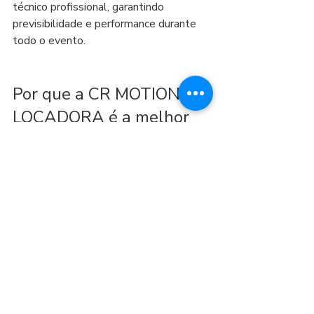
técnico profissional, garantindo 
previsibilidade e performance durante 
todo o evento.
Por que a CR MOTION 
LOCADORA é a melhor 
escolha em São Paulo
Em eventos, não existe “segunda 
chance” para a experiência. A CR 
MOTION LOCADORA é reconhecida 
pela qualidade dos equipamentos, 
pontualidade, suporte técnico e 
capacidade de gerar engajamento real, 
transformando sua ação em um 
momento marcante para o público e 
para a marca.