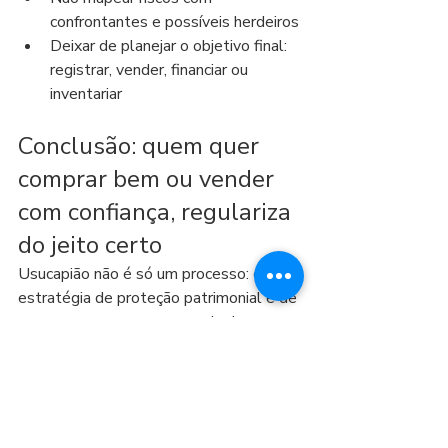
confrontantes e possíveis herdeiros
Deixar de planejar o objetivo final: 
registrar, vender, financiar ou 
inventariar
Conclusão: quem quer 
comprar bem ou vender 
com confiança, regulariza 
do jeito certo
Usucapião não é só um processo: é uma 
estratégia de proteção patrimonial e de 
segurança na compra e venda de 
imóveis. Contratar uma advogada 
especializada aumenta a chance de 
êxito, reduz riscos e encurta caminhos 
ao evitar retrabalho e indeferimentos.